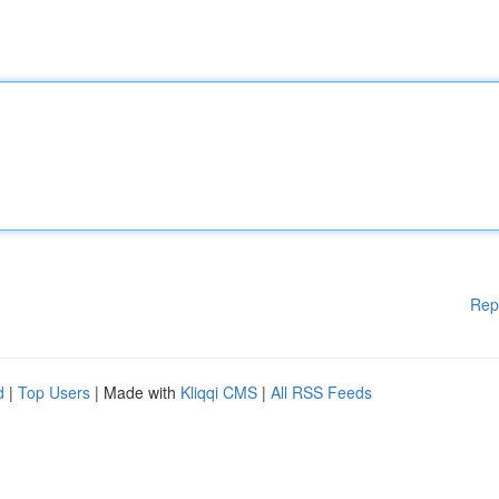
Rep
d
|
Top Users
| Made with
Kliqqi CMS
|
All RSS Feeds