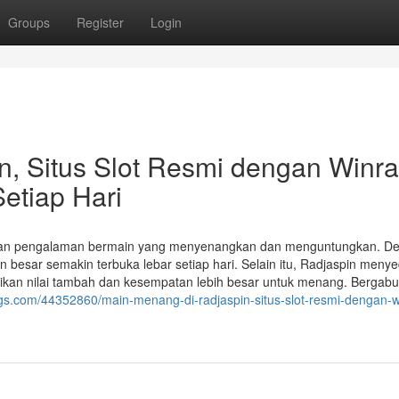
Groups
Register
Login
, Situs Slot Resmi dengan Winra
etiap Hari
rkan pengalaman bermain yang menyenangkan dan menguntungkan. D
 besar semakin terbuka lebar setiap hari. Selain itu, Radjaspin meny
ikan nilai tambah dan kesempatan lebih besar untuk menang. Bergab
ogs.com/44352860/main-menang-di-radjaspin-situs-slot-resmi-dengan-w