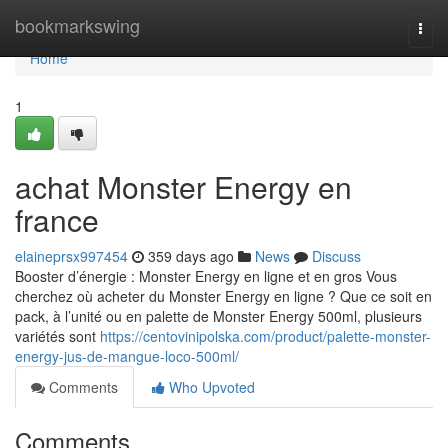
Home
bookmarkswing
Togg
navi
Home
1
achat Monster Energy en
france
elaineprsx997454
359 days ago
News
Discuss
Booster d’énergie : Monster Energy en ligne et en gros Vous
cherchez où acheter du Monster Energy en ligne ? Que ce soit en
pack, à l’unité ou en palette de Monster Energy 500ml, plusieurs
variétés sont
https://centovinipolska.com/product/palette-monster-
energy-jus-de-mangue-loco-500ml/
Comments
Who Upvoted
Comments