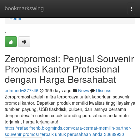
Home
bookmarkswing
Togg
navi
Home
1
Zeropromosi: Penjual Souvenir
Promosi Kantor Profesional
dengan Harga Bersahabat
edmundw877kif6
359 days ago
News
Discuss
Zeropromosi adalah mitra terpercaya untuk keperluan souvenir
promosi kantor. Dapatkan produk memiliki kwalitas tinggi layaknya
tumbler, payung, USB flashdisk, pulpen, dan lainnya bersama
dengan desain custom cocok branding perusahaan anda mutu
terjamin, harga terjangkau!
https://rafaelfhehb.blogminds.com/cara-cermat-memilih-partner-
souvenir-promosi-terbaik-untuk-perusahaan-anda-33689930