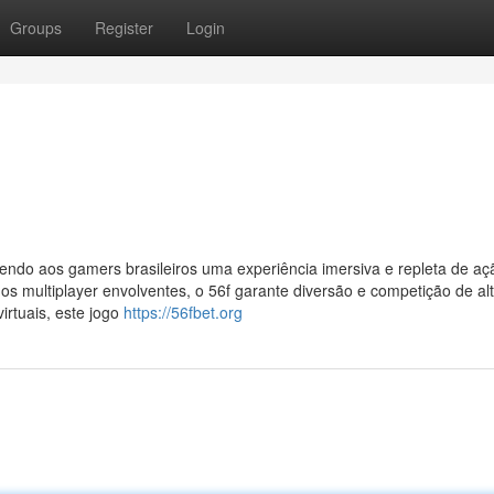
Groups
Register
Login
endo aos gamers brasileiros uma experiência imersiva e repleta de a
os multiplayer envolventes, o 56f garante diversão e competição de alt
irtuais, este jogo
https://56fbet.org