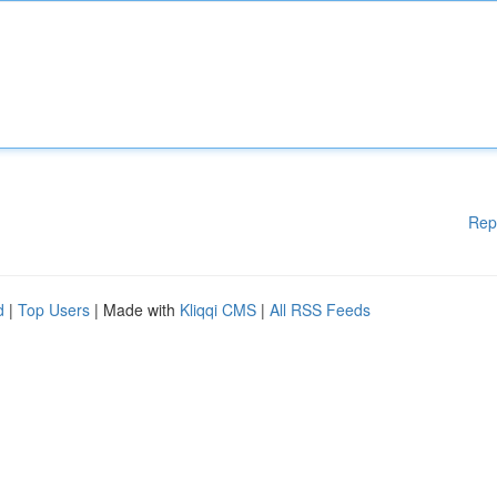
Rep
d
|
Top Users
| Made with
Kliqqi CMS
|
All RSS Feeds