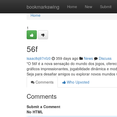
Home
bookmarkswing
Home
New
Submit
Home
1
56f
isaac8q97nfz0
359 days ago
News
Discuss
"O 56f é a nova sensação do mundo dos jogos, oferec
gráficos impressionantes, jogabilidade dinâmica e mod
Seja para desafiar amigos ou explorar novos mundos v
Comments
Who Upvoted
Comments
Submit a Comment
No HTML