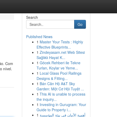
Search
Go
Published News
1
Master Your Tests : Highly
Effective Blueprints...
1
Zindeyasam.net Web Sitesi
Sağlıklı Hayat K...
1
Göcek Rehberi ile Tekne
ção. Com
Turları, Koylar ve Yeme...
o nível.
1
Local Glass Pool Railings
Designs & Fitting...
1
Bán Căn Hộ A&T Sky
Garden: Một Cơ Hội Tuyệt ...
1
This AI is unable to process
the inquiry...
1
Investing in Gurugram: Your
Guide to Property i...
1
أهمية الأمان في بيئة المؤسسة