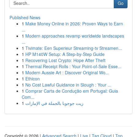
Go
Published News
1
Make Money Online in 2026: Proven Ways to Earn
...
1
Modern approaches revamp worldwide landscapes
...
1
Tivimate: Een Superieur Streaming-tv Streamen...
1
HP M140W Setup: A Step-by-Step Guide
1
Recovering Lost Crypto: Hope After Theft
1
Thermal Receipt Rolls : Your Point-of-Sale Esse...
1
Modern Aussie Art : Discover Original Wo...
1
Ethicon
1
No Cost Lawful Guidance in Slough : Your ...
1
Comprar Carta de Condução em Portugal: Guia
Com...
1
زيت جوجوبا بالجملة في الإمارات
Copyright © 2026 |
Advanced Search
|
Live
|
Tag Cloud
|
Top