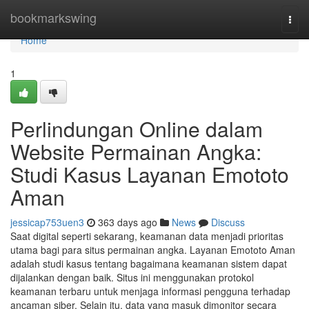
Home
bookmarkswing
Togg
navi
Home
1
Perlindungan Online dalam
Website Permainan Angka:
Studi Kasus Layanan Emototo
Aman
jessicap753uen3
363 days ago
News
Discuss
Saat digital seperti sekarang, keamanan data menjadi prioritas
utama bagi para situs permainan angka. Layanan Emototo Aman
adalah studi kasus tentang bagaimana keamanan sistem dapat
dijalankan dengan baik. Situs ini menggunakan protokol
keamanan terbaru untuk menjaga informasi pengguna terhadap
ancaman siber. Selain itu, data yang masuk dimonitor secara