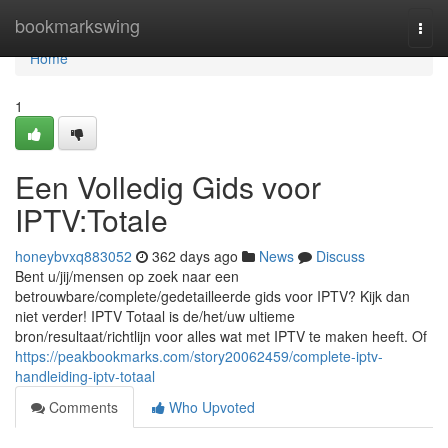
Home
bookmarkswing
Togg
navi
Home
1
Een Volledig Gids voor
IPTV:Totale
honeybvxq883052
362 days ago
News
Discuss
Bent u/jij/mensen op zoek naar een
betrouwbare/complete/gedetailleerde gids voor IPTV? Kijk dan
niet verder! IPTV Totaal is de/het/uw ultieme
bron/resultaat/richtlijn voor alles wat met IPTV te maken heeft. Of
https://peakbookmarks.com/story20062459/complete-iptv-
handleiding-iptv-totaal
Comments
Who Upvoted