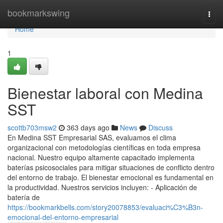
Home
bookmarkswing
Togg
navi
Home
1
Bienestar laboral con Medina
SST
scottb703msw2
363 days ago
News
Discuss
En Medina SST Empresarial SAS, evaluamos el clima
organizacional con metodologías científicas en toda empresa
nacional. Nuestro equipo altamente capacitado implementa
baterías psicosociales para mitigar situaciones de conflicto dentro
del entorno de trabajo. El bienestar emocional es fundamental en
la productividad. Nuestros servicios incluyen: - Aplicación de
batería de
https://bookmarkbells.com/story20078853/evaluaci%C3%B3n-
emocional-del-entorno-empresarial