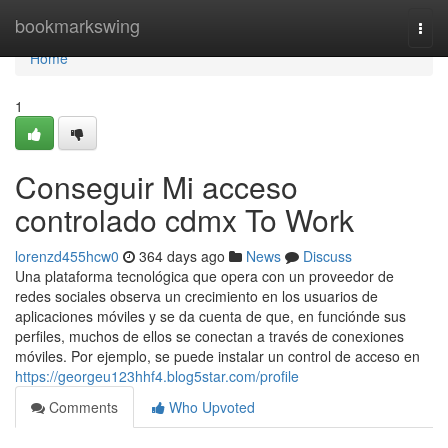
Home
bookmarkswing
Togg
navi
Home
1
Conseguir Mi acceso
controlado cdmx To Work
lorenzd455hcw0
364 days ago
News
Discuss
Una plataforma tecnológica que opera con un proveedor de
redes sociales observa un crecimiento en los usuarios de
aplicaciones móviles y se da cuenta de que, en funciónde sus
perfiles, muchos de ellos se conectan a través de conexiones
móviles. Por ejemplo, se puede instalar un control de acceso en
https://georgeu123hhf4.blog5star.com/profile
Comments
Who Upvoted