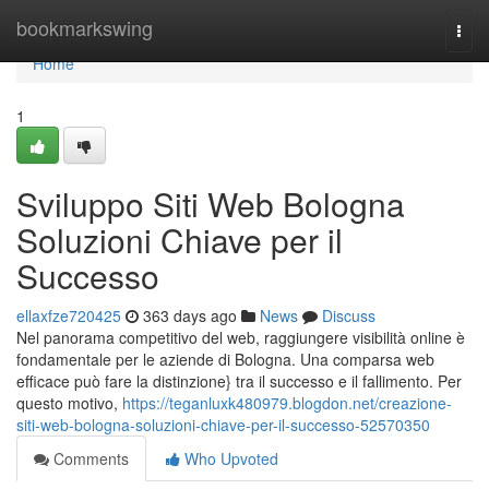
Home
bookmarkswing
Togg
navi
Home
1
Sviluppo Siti Web Bologna
Soluzioni Chiave per il
Successo
ellaxfze720425
363 days ago
News
Discuss
Nel panorama competitivo del web, raggiungere visibilità online è
fondamentale per le aziende di Bologna. Una comparsa web
efficace può fare la distinzione} tra il successo e il fallimento. Per
questo motivo,
https://teganluxk480979.blogdon.net/creazione-
siti-web-bologna-soluzioni-chiave-per-il-successo-52570350
Comments
Who Upvoted