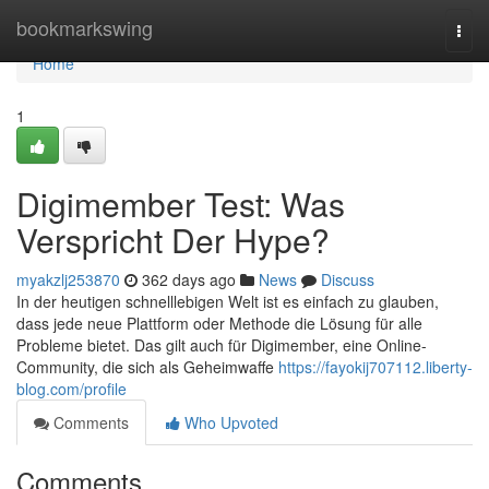
Home
bookmarkswing
Togg
navi
Home
1
Digimember Test: Was
Verspricht Der Hype?
myakzlj253870
362 days ago
News
Discuss
In der heutigen schnelllebigen Welt ist es einfach zu glauben,
dass jede neue Plattform oder Methode die Lösung für alle
Probleme bietet. Das gilt auch für Digimember, eine Online-
Community, die sich als Geheimwaffe
https://fayokij707112.liberty-
blog.com/profile
Comments
Who Upvoted
Comments