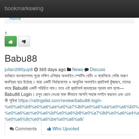
Home
bookmarkswing
Home
1
Babu88
julian2i90yup8
365 days ago
News
Discuss
বর্তমানে বাংলাদেশসহ পুরো দক্ষিণ এশিয়ায় অনলাইন স্পোর্টস বেটিং ও ক্যাসিনো গেমিং দারুণ
জনপ্রিয় হয়ে উঠেছে। যারা একটি নির্ভরযোগ্য ও আধুনিক অনলাইন প্ল্যাটফর্ম খুঁজছেন, তাদের
কাছে Babu88 একটি পরিচিত নাম। তবে এই প্ল্যাটফর্ম ব্যবহারের প্রথম ধাপ হলো—
Babu88 Login। চলুন জেনে নেওয়া যাক কীভাবে আপনি সহজে লগইন করবেন এবং এতে
কী সুবিধা
https://ratingslist.com/review/babu88-login-
%e0%a6%b8%e0%a6%ae%e0%a7%8d%e0%a6%aa%e0%a6%b0%
%e0%a6%ac%e0%a6%bf%e0%a6%b8%e0%a7%8d%e0%a6%a4%e
%e0%a6%9c%e0%a6%be%e0%a6%a8/
Comments
Who Upvoted