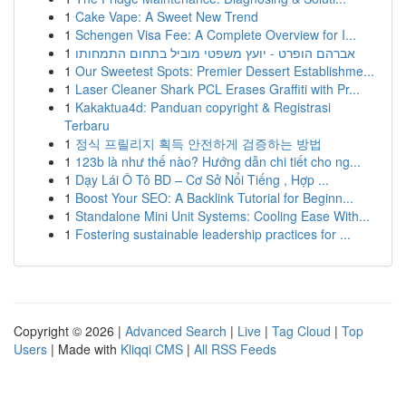
1
Cake Vape: A Sweet New Trend
1
Schengen Visa Fee: A Complete Overview for I...
1
אברהם הופרט - יועץ משפטי מוביל בתחום התמחותו
1
Our Sweetest Spots: Premier Dessert Establishme...
1
Laser Cleaner Shark PCL Erases Graffiti with Pr...
1
Kakaktua4d: Panduan copyright & Registrasi
Terbaru
1
정식 프릴리지 획득 안전하게 검증하는 방법
1
123b là như thế nào? Hướng dẫn chi tiết cho ng...
1
Dạy Lái Ô Tô BD – Cơ Sở Nổi Tiếng , Hợp ...
1
Boost Your SEO: A Backlink Tutorial for Beginn...
1
Standalone Mini Unit Systems: Cooling Ease With...
1
Fostering sustainable leadership practices for ...
Copyright © 2026 |
Advanced Search
|
Live
|
Tag Cloud
|
Top
Users
| Made with
Kliqqi CMS
|
All RSS Feeds