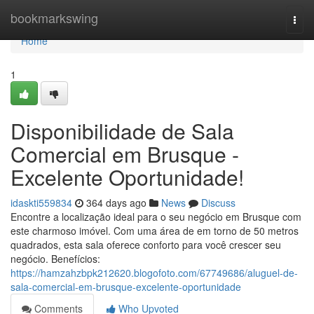
Home
bookmarkswing
Togg
navi
Home
1
Disponibilidade de Sala
Comercial em Brusque -
Excelente Oportunidade!
idaskti559834
364 days ago
News
Discuss
Encontre a localização ideal para o seu negócio em Brusque com
este charmoso imóvel. Com uma área de em torno de 50 metros
quadrados, esta sala oferece conforto para você crescer seu
negócio. Benefícios:
https://hamzahzbpk212620.blogofoto.com/67749686/aluguel-de-
sala-comercial-em-brusque-excelente-oportunidade
Comments
Who Upvoted