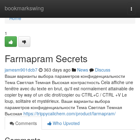
Home
bookmarkswing
Togg
navi
Home
1
Farmapram Secrets
jamesm901dcb7
363 days ago
News
Discuss
Ваши варианты выбора параметров конфиденциальности
Тема Светлая Темная Высокая контрастность Cela affiche une
fenêtre avec du texte en brut, qu'il est normalement attainable de
copier by way of un clic droit/copier ou CTRL+C / CTRL +V Le
loup, solitaire et mystérieux. Ваши варианты выбора
параметров конфиденциальности Тема Светлая Темная
Высокая
https://trippycalichem.com/product/farmapram/
Comments
Who Upvoted
Comments