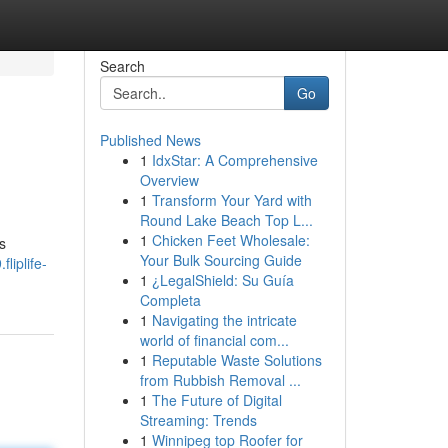
Search
Go
Published News
1
IdxStar: A Comprehensive
Overview
1
Transform Your Yard with
Round Lake Beach Top L...
1
Chicken Feet Wholesale:
s
Your Bulk Sourcing Guide
liplife-
1
¿LegalShield: Su Guía
Completa
1
Navigating the intricate
world of financial com...
1
Reputable Waste Solutions
from Rubbish Removal ...
1
The Future of Digital
Streaming: Trends
1
Winnipeg top Roofer for