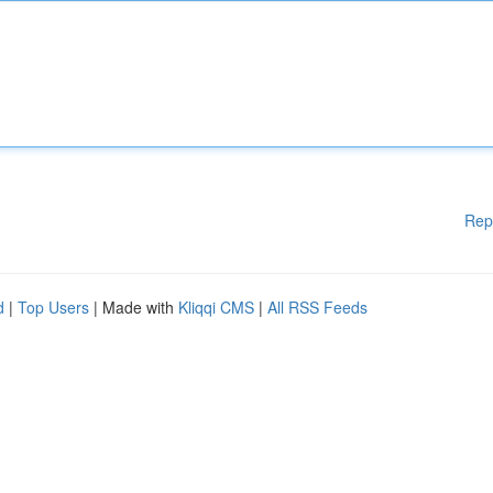
Rep
d
|
Top Users
| Made with
Kliqqi CMS
|
All RSS Feeds