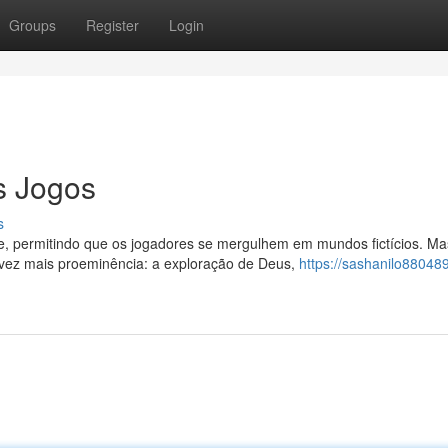
Groups
Register
Login
s Jogos
s
e, permitindo que os jogadores se mergulhem em mundos fictícios. Ma
ez mais proeminência: a exploração de Deus,
https://sashanilo880489.f