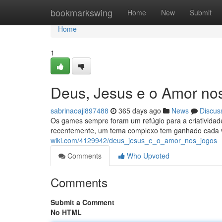
Home
bookmarkswing
Home
New
Submit
Home
1
Deus, Jesus e o Amor no
sabrinaoajl897488
365 days ago
News
Discus
Os games sempre foram um refúgio para a criatividad
recentemente, um tema complexo tem ganhado cada v
wiki.com/4129942/deus_jesus_e_o_amor_nos_jogos
Comments
Who Upvoted
Comments
Submit a Comment
No HTML