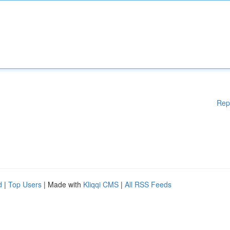
Rep
d
|
Top Users
| Made with
Kliqqi CMS
|
All RSS Feeds