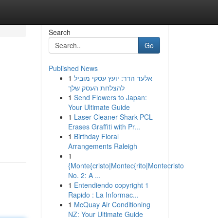
Search
Go
Published News
1
אלעד הדר: יועץ עסקי מוביל
להצלחת העסק שלך
1
Send Flowers to Japan:
Your Ultimate Guide
1
Laser Cleaner Shark PCL
n
Erases Graffiti with Pr...
1
Birthday Floral
Arrangements Raleigh
1
{Monte{cristo|Montec{rito|Montecristo
No. 2: A ...
1
Entendiendo copyright 1
Rapido : La Informac...
1
McQuay Air Conditioning
NZ: Your Ultimate Guide