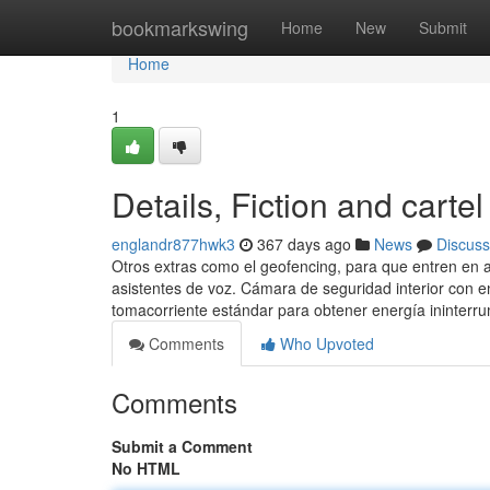
Home
bookmarkswing
Home
New
Submit
Home
1
Details, Fiction and cart
englandr877hwk3
367 days ago
News
Discuss
Otros extras como el geofencing, para que entren en a
asistentes de voz. Cámara de seguridad interior con 
tomacorriente estándar para obtener energía ininterr
Comments
Who Upvoted
Comments
Submit a Comment
No HTML