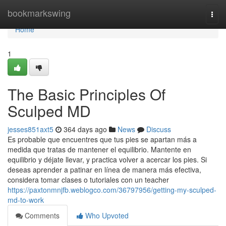
Home
bookmarkswing
Togg
navi
Home
1
The Basic Principles Of
Sculped MD
jesses851axt5
364 days ago
News
Discuss
Es probable que encuentres que tus pies se apartan más a
medida que tratas de mantener el equilibrio. Mantente en
equilibrio y déjate llevar, y practica volver a acercar los pies. Si
deseas aprender a patinar en línea de manera más efectiva,
considera tomar clases o tutoriales con un teacher
https://paxtonmnjfb.weblogco.com/36797956/getting-my-sculped-
md-to-work
Comments
Who Upvoted