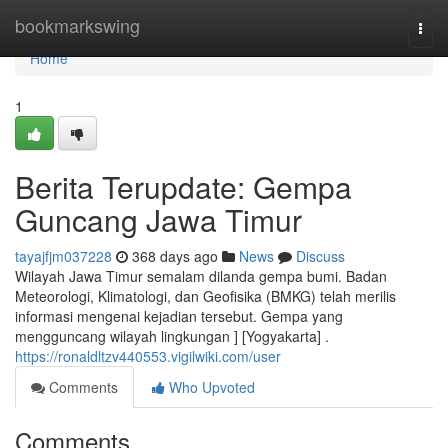
Home
bookmarkswing
Togg
navi
Home
1
Berita Terupdate: Gempa
Guncang Jawa Timur
tayajfjm037228
368 days ago
News
Discuss
Wilayah Jawa Timur semalam dilanda gempa bumi. Badan
Meteorologi, Klimatologi, dan Geofisika (BMKG) telah merilis
informasi mengenai kejadian tersebut. Gempa yang
mengguncang wilayah lingkungan ] [Yogyakarta] .
https://ronaldltzv440553.vigilwiki.com/user
Comments
Who Upvoted
Comments