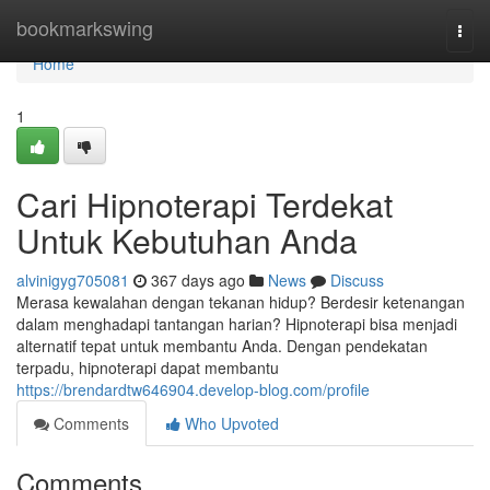
Home
bookmarkswing
Togg
navi
Home
1
Cari Hipnoterapi Terdekat
Untuk Kebutuhan Anda
alvinigyg705081
367 days ago
News
Discuss
Merasa kewalahan dengan tekanan hidup? Berdesir ketenangan
dalam menghadapi tantangan harian? Hipnoterapi bisa menjadi
alternatif tepat untuk membantu Anda. Dengan pendekatan
terpadu, hipnoterapi dapat membantu
https://brendardtw646904.develop-blog.com/profile
Comments
Who Upvoted
Comments