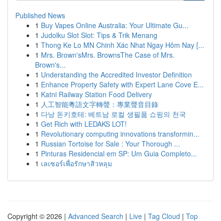
Published News
1
Buy Vapes Online Australia: Your Ultimate Gu...
1
Judolku Slot Slot: Tips & Trik Menang
1
Thong Ke Lo MN Chinh Xác Nhat Ngay Hôm Nay [...
1
Mrs. Brown'sMrs. BrownsThe Case of Mrs.
Brown's...
1
Understanding the Accredited Investor Definition
1
Enhance Property Safety with Expert Lane Cove E...
1
Katni Railway Station Food Delivery
1
人工智能粵語文字轉聲：專業聲音目錄
1
다낭 돈키호테: 베트남 로컬 생필품 쇼핑의 천국
1
Get Rich with LEDAKS LOT!
1
Revolutionary computing innovations transformin...
1
Russian Tortoise for Sale : Your Thorough ...
1
Pinturas Residencial em SP: Um Guia Completo...
1
เลเซอร์เพื่อรักษาสิวหลุม
Copyright © 2026 |
Advanced Search
|
Live
|
Tag Cloud
|
Top