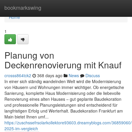
Home
bookmarkswing
Home
1
Planung von
Deckenrenovierung mit Knauf
crosss864tck2
368 days ago
News
Discuss
In einer sich ständig wandelnden Welt wird die Modernisierung
von Häusern und Wohnungen immer wichtiger. Ob energetische
Sanierung, komplette Haus Modernisierung oder die liebevolle
Renovierung eines alten Hauses – gut geplante Baudekoration
und professionelle Planungsleistungen sind entscheidend für
langfristigen Erfolg und Werterhalt. Baudekoration Frankfurt am
Main bietet Ihnen umf...
https://zuschssefrsolarkollektore93603.dreamyblogs.com/36859060/f
2025-im-vergleich