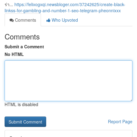
ร่า...
https://felixogxqi.newsbloger.com/37242625/create-black-
linkss-for-gambling-and-number-1-seo-telegram-pheonnixxx
Comments
Who Upvoted
Comments
Submit a Comment
No HTML
HTML is disabled
Report Page