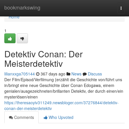
Home
bookmarkswing
Togg
navi
Home
1
Detektiv Conan: Der
Meisterdetektiv
lilianxxga705144
367 days ago
News
Discuss
Der Film/Episod/Verfilmung {erzählt die Geschichte von/führt uns
in/bringt eine neue Geschichte über Conan Edogawa, einem
genialen/ausgezeichneten/brillanten Detektiv, der durch einen/ein
mysteriösen/einen
https://theresaoyiv311249.newsbloger.com/37276844/detektiv-
conan-der-meisterdetektiv
Comments
Who Upvoted