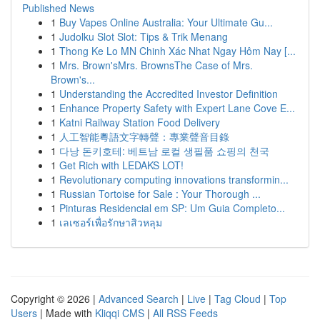
Published News
1
Buy Vapes Online Australia: Your Ultimate Gu...
1
Judolku Slot Slot: Tips & Trik Menang
1
Thong Ke Lo MN Chinh Xác Nhat Ngay Hôm Nay [...
1
Mrs. Brown'sMrs. BrownsThe Case of Mrs.
Brown's...
1
Understanding the Accredited Investor Definition
1
Enhance Property Safety with Expert Lane Cove E...
1
Katni Railway Station Food Delivery
1
人工智能粵語文字轉聲：專業聲音目錄
1
다낭 돈키호테: 베트남 로컬 생필품 쇼핑의 천국
1
Get Rich with LEDAKS LOT!
1
Revolutionary computing innovations transformin...
1
Russian Tortoise for Sale : Your Thorough ...
1
Pinturas Residencial em SP: Um Guia Completo...
1
เลเซอร์เพื่อรักษาสิวหลุม
Copyright © 2026 |
Advanced Search
|
Live
|
Tag Cloud
|
Top
Users
| Made with
Kliqqi CMS
|
All RSS Feeds