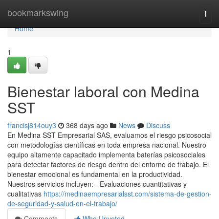
Home
bookmarkswing
Togg
navi
Home
1
Bienestar laboral con Medina
SST
francisj814ouy3
368 days ago
News
Discuss
En Medina SST Empresarial SAS, evaluamos el riesgo psicosocial
con metodologías científicas en toda empresa nacional. Nuestro
equipo altamente capacitado implementa baterías psicosociales
para detectar factores de riesgo dentro del entorno de trabajo. El
bienestar emocional es fundamental en la productividad.
Nuestros servicios incluyen: - Evaluaciones cuantitativas y
cualitativas
https://medinaempresarialsst.com/sistema-de-gestion-
de-seguridad-y-salud-en-el-trabajo/
Comments
Who Upvoted