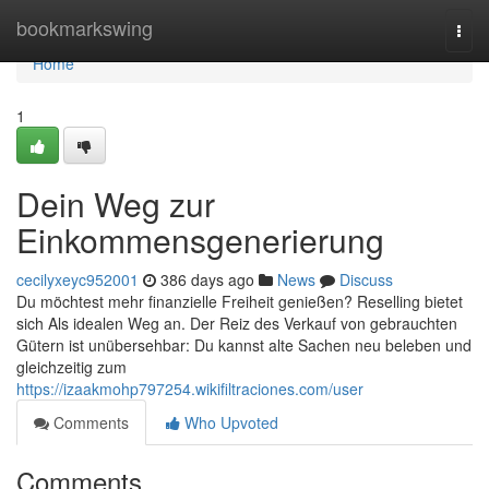
Home
bookmarkswing
Togg
navi
Home
1
Dein Weg zur
Einkommensgenerierung
cecilyxeyc952001
386 days ago
News
Discuss
Du möchtest mehr finanzielle Freiheit genießen? Reselling bietet
sich Als idealen Weg an. Der Reiz des Verkauf von gebrauchten
Gütern ist unübersehbar: Du kannst alte Sachen neu beleben und
gleichzeitig zum
https://izaakmohp797254.wikifiltraciones.com/user
Comments
Who Upvoted
Comments