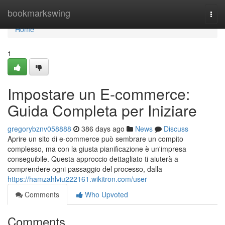
Home
bookmarkswing
Togg
navi
Home
1
Impostare un E-commerce:
Guida Completa per Iniziare
gregorybznv058888
386 days ago
News
Discuss
Aprire un sito di e-commerce può sembrare un compito
complesso, ma con la giusta pianificazione è un'impresa
conseguibile. Questa approccio dettagliato ti aiuterà a
comprendere ogni passaggio del processo, dalla
https://hamzahlviu222161.wikitron.com/user
Comments
Who Upvoted
Comments