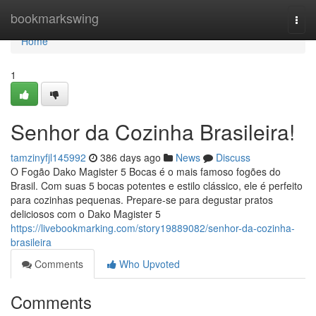
Home
bookmarkswing
Togg
navi
Home
1
Senhor da Cozinha Brasileira!
tamzinyfjl145992
386 days ago
News
Discuss
O Fogão Dako Magister 5 Bocas é o mais famoso fogões do
Brasil. Com suas 5 bocas potentes e estilo clássico, ele é perfeito
para cozinhas pequenas. Prepare-se para degustar pratos
deliciosos com o Dako Magister 5
https://livebookmarking.com/story19889082/senhor-da-cozinha-
brasileira
Comments
Who Upvoted
Comments