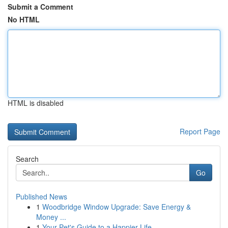
Submit a Comment
No HTML
HTML is disabled
Report Page
Search
Go
Published News
1
Woodbridge Window Upgrade: Save Energy &
Money ...
1
Your Pet's Guide to a Happier Life