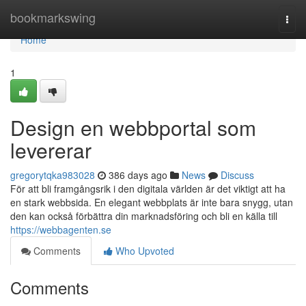
Home
bookmarkswing
Togg
navi
Home
1
Design en webbportal som
levererar
gregorytqka983028
386 days ago
News
Discuss
För att bli framgångsrik i den digitala världen är det viktigt att ha
en stark webbsida. En elegant webbplats är inte bara snygg, utan
den kan också förbättra din marknadsföring och bli en källa till
https://webbagenten.se
Comments
Who Upvoted
Comments