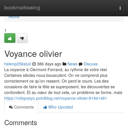
Home
bookmarkswing
Togg
navi
Home
1
Voyance olivier
helenp256stu0
386 days ago
News
Discuss
La voyance à Clermont-Ferrand, au rythme de votre réel
Certaines siècles nous bousculent. On ne comprend plus
correctement ce qu’on ressent. On perd le cours. Les des
occasions de faire la fête se superposent, les découvertes se
confondent. Et au cœur de tout cela, un problème se forme, mais
https://milopzeyo.pointblog.net/voyance-olivier-81941481
Comments
Who Upvoted
Comments