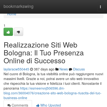
Home
bookmarkswing
Togg
navi
Home
1
Realizzazione Siti Web
Bologna: Il Tuo Presenza
Online di Successo
laylaracw550445
387 days ago
News
Discuss
Nel cuore di Bologna, la tua visibilità online può raggiungere nuovi
massimi livelli. Grazie a noi, potrai avere un sito web innovativo
che rispecchia la tua visione e fidelizza i tuoi clienti. Nonostante il
panorama
https://esmeenvxj506596.dm-
blog.com/36004076/creazione-sito-web-bologna-riuscita-del-tuo-
business-online
Comments
Who Upvoted