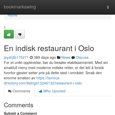
Home
bookmarkswing
Togg
navi
Home
1
En indisk restaurant i Oslo
jayahjtb175271
389 days ago
News
Discuss
For et unikt opplevelse, bør du besøke etablissementet. Med sin
smakfull meny med moderne indiske retter, er det lett å forstå
hvorfor gjester setter pris på dette sted i området. Smak den
enorme smaken av
https://famous-
directory.com/listings13246132/restaurant-i-oslo
Comments
Who Upvoted
Comments
Submit a Comment