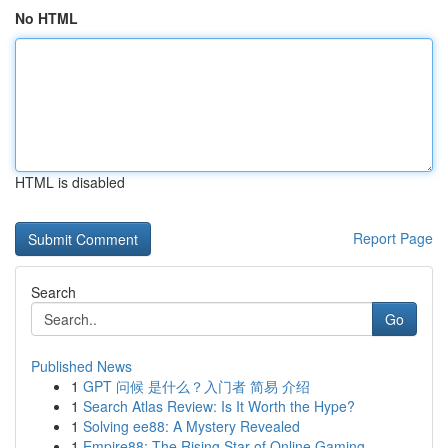
No HTML
HTML is disabled
Report Page
Search
Go
Published News
1
GPT 问候 是什么？入门者 简易 介绍
1
Search Atlas Review: Is It Worth the Hype?
1
Solving ee88: A Mystery Revealed
1
Empire88: The Rising Star of Online Gaming