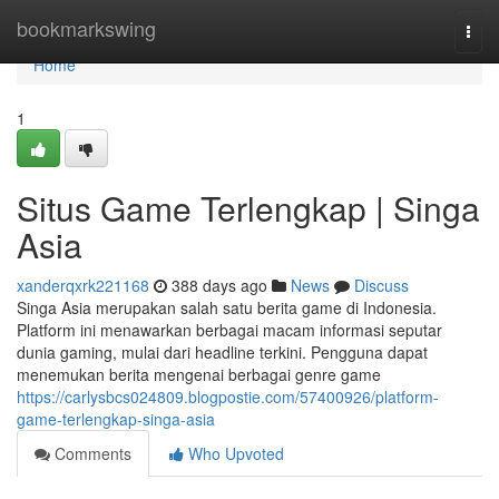
Home
bookmarkswing
Togg
navi
Home
1
Situs Game Terlengkap | Singa
Asia
xanderqxrk221168
388 days ago
News
Discuss
Singa Asia merupakan salah satu berita game di Indonesia.
Platform ini menawarkan berbagai macam informasi seputar
dunia gaming, mulai dari headline terkini. Pengguna dapat
menemukan berita mengenai berbagai genre game
https://carlysbcs024809.blogpostie.com/57400926/platform-
game-terlengkap-singa-asia
Comments
Who Upvoted