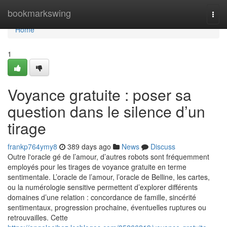
Home
bookmarkswing
Togg
navi
Home
1
Voyance gratuite : poser sa
question dans le silence d’un
tirage
frankp764ymy8
389 days ago
News
Discuss
Outre l'oracle gé de l’amour, d’autres robots sont fréquemment
employés pour les tirages de voyance gratuite en terme
sentimentale. L’oracle de l’amour, l’oracle de Belline, les cartes,
ou la numérologie sensitive permettent d’explorer différents
domaines d’une relation : concordance de famille, sincérité
sentimentaux, progression prochaine, éventuelles ruptures ou
retrouvailles. Cette