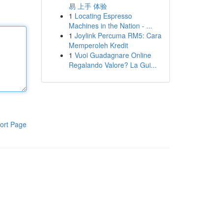
易 上手 体验
1
Locating Espresso
Machines in the Nation - ...
1
Joylink Percuma RM5: Cara
Memperoleh Kredit
1
Vuoi Guadagnare Online
Regalando Valore? La Gui...
ort Page