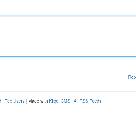
Rep
d
|
Top Users
| Made with
Kliqqi CMS
|
All RSS Feeds