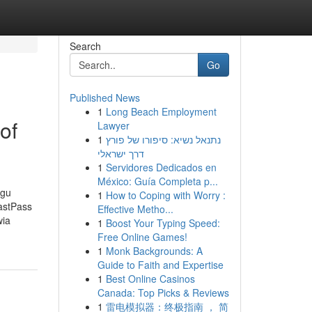
Search
Go
Published News
1
Long Beach Employment
of
Lawyer
1
נתנאל נשיא: סיפורו של פורץ
דרך ישראלי
1
Servidores Dedicados en
México: Guía Completa p...
ągu
1
How to Coping with Worry :
astPass
Effective Metho...
wia
1
Boost Your Typing Speed:
Free Online Games!
1
Monk Backgrounds: A
Guide to Faith and Expertise
1
Best Online Casinos
Canada: Top Picks & Reviews
1
雷电模拟器：终极指南 ， 简