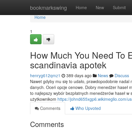
Home
bookmarkswing
Home
New
Submit
Home
1
How Much You Need To Exp
scandinavia apotek
henryg612qmz1
389 days ago
News
Discuss
Nawet gdyby mu się to udało, prawdopodobnie nadal ni
danych. Oceń opcje cenowe. Dobry menedżer haseł mu
to najlepszy wybór bezpłatnych menedżerów haseł w 
użytkownikom
https://johnd655xgp6.wikimeglio.com/us
Comments
Who Upvoted
Comments