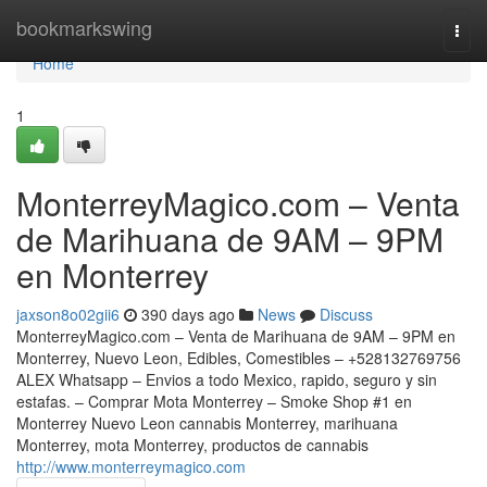
Home
bookmarkswing
Togg
navi
Home
1
MonterreyMagico.com – Venta
de Marihuana de 9AM – 9PM
en Monterrey
jaxson8o02gii6
390 days ago
News
Discuss
MonterreyMagico.com – Venta de Marihuana de 9AM – 9PM en
Monterrey, Nuevo Leon, Edibles, Comestibles – +528132769756
ALEX Whatsapp – Envios a todo Mexico, rapido, seguro y sin
estafas. – Comprar Mota Monterrey – Smoke Shop #1 en
Monterrey Nuevo Leon cannabis Monterrey, marihuana
Monterrey, mota Monterrey, productos de cannabis
http://www.monterreymagico.com