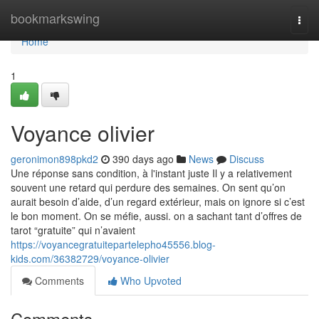
Home
bookmarkswing
Togg
navi
Home
1
Voyance olivier
geronimon898pkd2
390 days ago
News
Discuss
Une réponse sans condition, à l'instant juste Il y a relativement
souvent une retard qui perdure des semaines. On sent qu’on
aurait besoin d’aide, d’un regard extérieur, mais on ignore si c’est
le bon moment. On se méfie, aussi. on a sachant tant d’offres de
tarot “gratuite” qui n’avaient
https://voyancegratuitepartelepho45556.blog-
kids.com/36382729/voyance-olivier
Comments
Who Upvoted
Comments