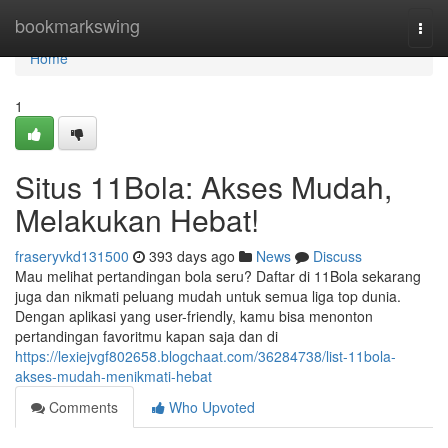
Home
bookmarkswing
Togg
navi
Home
1
Situs 11Bola: Akses Mudah,
Melakukan Hebat!
fraseryvkd131500
393 days ago
News
Discuss
Mau melihat pertandingan bola seru? Daftar di 11Bola sekarang
juga dan nikmati peluang mudah untuk semua liga top dunia.
Dengan aplikasi yang user-friendly, kamu bisa menonton
pertandingan favoritmu kapan saja dan di
https://lexiejvgf802658.blogchaat.com/36284738/list-11bola-
akses-mudah-menikmati-hebat
Comments
Who Upvoted