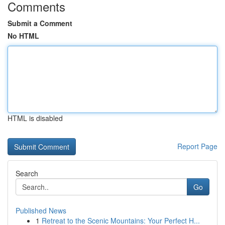
Comments
Submit a Comment
No HTML
HTML is disabled
Report Page
Search
Go
Published News
1
Retreat to the Scenic Mountains: Your Perfect H...