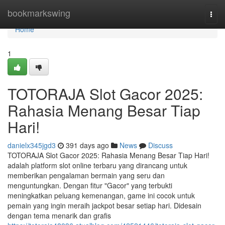
Home
bookmarkswing
Togg
navi
Home
1
TOTORAJA Slot Gacor 2025:
Rahasia Menang Besar Tiap
Hari!
danielx345jgd3
391 days ago
News
Discuss
TOTORAJA Slot Gacor 2025: Rahasia Menang Besar Tiap Hari!
adalah platform slot online terbaru yang dirancang untuk
memberikan pengalaman bermain yang seru dan
menguntungkan. Dengan fitur "Gacor" yang terbukti
meningkatkan peluang kemenangan, game ini cocok untuk
pemain yang ingin meraih jackpot besar setiap hari. Didesain
dengan tema menarik dan grafis