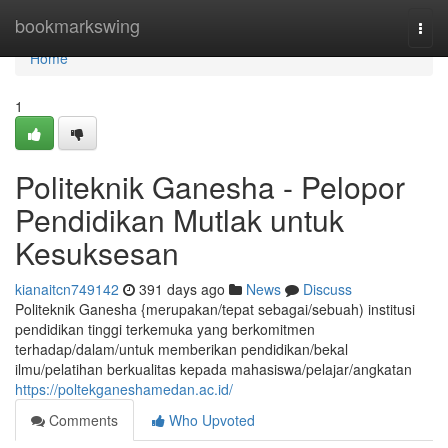
Home
bookmarkswing
Togg
navi
Home
1
Politeknik Ganesha - Pelopor
Pendidikan Mutlak untuk
Kesuksesan
kianaitcn749142
391 days ago
News
Discuss
Politeknik Ganesha {merupakan/tepat sebagai/sebuah) institusi
pendidikan tinggi terkemuka yang berkomitmen
terhadap/dalam/untuk memberikan pendidikan/bekal
ilmu/pelatihan berkualitas kepada mahasiswa/pelajar/angkatan
https://poltekganeshamedan.ac.id/
Comments
Who Upvoted