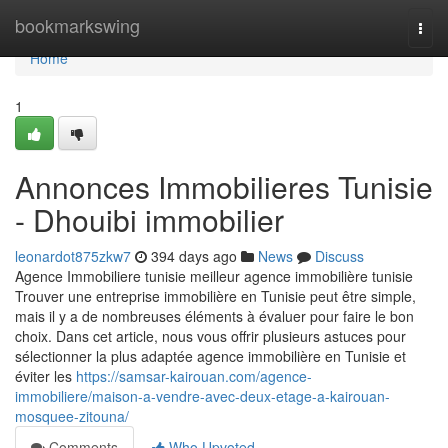
Home
bookmarkswing
Togg
navi
Home
1
Annonces Immobilieres Tunisie
- Dhouibi immobilier
leonardot875zkw7
394 days ago
News
Discuss
Agence Immobiliere tunisie meilleur agence immobilière tunisie
Trouver une entreprise immobilière en Tunisie peut être simple,
mais il y a de nombreuses éléments à évaluer pour faire le bon
choix. Dans cet article, nous vous offrir plusieurs astuces pour
sélectionner la plus adaptée agence immobilière en Tunisie et
éviter les
https://samsar-kairouan.com/agence-
immobiliere/maison-a-vendre-avec-deux-etage-a-kairouan-
mosquee-zitouna/
Comments
Who Upvoted