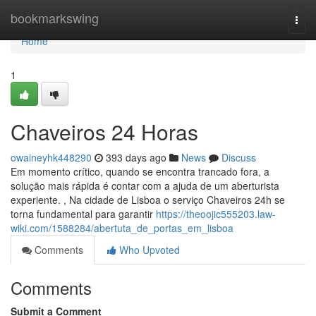
Home
bookmarkswing
Togg
navi
Home
1
Chaveiros 24 Horas
owaineyhk448290
393 days ago
News
Discuss
Em momento crítico, quando se encontra trancado fora, a
solução mais rápida é contar com a ajuda de um aberturista
experiente. , Na cidade de Lisboa o serviço Chaveiros 24h se
torna fundamental para garantir
https://theoojic555203.law-
wiki.com/1588284/abertuta_de_portas_em_lisboa
Comments
Who Upvoted
Comments
Submit a Comment