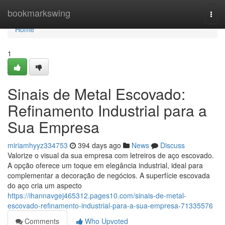
Home
bookmarkswing
Togg
navi
Home
1
Sinais de Metal Escovado:
Refinamento Industrial para a
Sua Empresa
miriamhyyz334753
394 days ago
News
Discuss
Valorize o visual da sua empresa com letreiros de aço escovado.
A opção oferece um toque em elegância industrial, ideal para
complementar a decoração de negócios. A superfície escovada
do aço cria um aspecto
https://ihannavgej465312.pages10.com/sinais-de-metal-
escovado-refinamento-industrial-para-a-sua-empresa-71335576
Comments
Who Upvoted