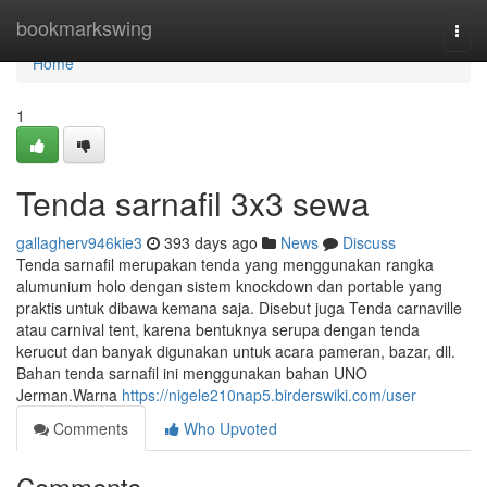
Home
bookmarkswing
Togg
navi
Home
1
Tenda sarnafil 3x3 sewa
gallagherv946kie3
393 days ago
News
Discuss
Tenda sarnafil merupakan tenda yang menggunakan rangka
alumunium holo dengan sistem knockdown dan portable yang
praktis untuk dibawa kemana saja. Disebut juga Tenda carnaville
atau carnival tent, karena bentuknya serupa dengan tenda
kerucut dan banyak digunakan untuk acara pameran, bazar, dll.
Bahan tenda sarnafil ini menggunakan bahan UNO
Jerman.Warna
https://nigele210nap5.birderswiki.com/user
Comments
Who Upvoted
Comments