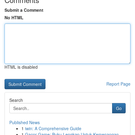
Submit a Comment
No HTML
HTML is disabled
Report Page
Search
Go
Published News
1
iwin: A Comprehensive Guide
1
Gacor Game: Buku Lengkap Untuk Kemenangan