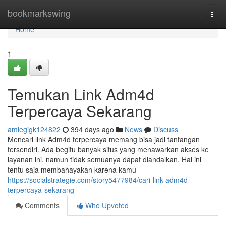
Home
bookmarkswing
Togg
navi
Home
1
Temukan Link Adm4d
Terpercaya Sekarang
amiegigk124822
394 days ago
News
Discuss
Mencari link Adm4d terpercaya memang bisa jadi tantangan
tersendiri. Ada begitu banyak situs yang menawarkan akses ke
layanan ini, namun tidak semuanya dapat diandalkan. Hal ini
tentu saja membahayakan karena kamu
https://socialstrategie.com/story5477984/cari-link-adm4d-
terpercaya-sekarang
Comments
Who Upvoted