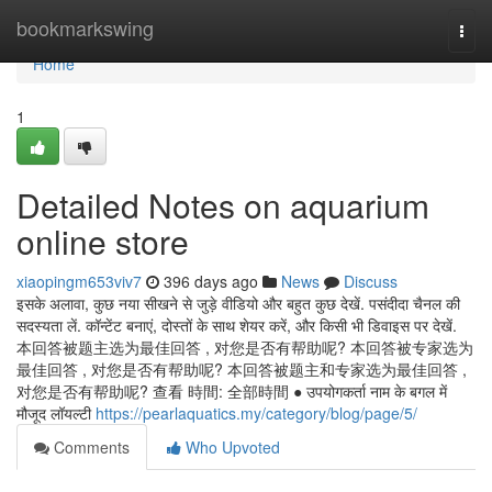
Home
bookmarkswing
Togg
navi
Home
1
Detailed Notes on aquarium
online store
xiaopingm653viv7
396 days ago
News
Discuss
इसके अलावा, कुछ नया सीखने से जुड़े वीडियो और बहुत कुछ देखें. पसंदीदा चैनल की
सदस्यता लें. कॉन्टेंट बनाएं, दोस्तों के साथ शेयर करें, और किसी भी डिवाइस पर देखें.
本回答被题主选为最佳回答 , 对您是否有帮助呢? 本回答被专家选为
最佳回答 , 对您是否有帮助呢? 本回答被题主和专家选为最佳回答 ,
对您是否有帮助呢? 查看 時間: 全部時間 ● उपयोगकर्ता नाम के बगल में
मौजूद लॉयल्टी
https://pearlaquatics.my/category/blog/page/5/
Comments
Who Upvoted