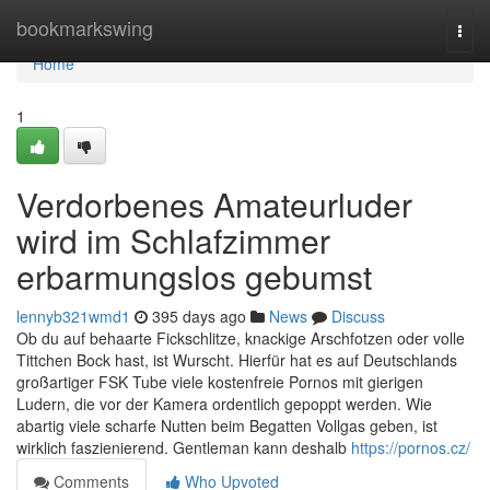
Home
bookmarkswing
Togg
navi
Home
1
Verdorbenes Amateurluder
wird im Schlafzimmer
erbarmungslos gebumst
lennyb321wmd1
395 days ago
News
Discuss
Ob du auf behaarte Fickschlitze, knackige Arschfotzen oder volle
Tittchen Bock hast, ist Wurscht. Hierfür hat es auf Deutschlands
großartiger FSK Tube viele kostenfreie Pornos mit gierigen
Ludern, die vor der Kamera ordentlich gepoppt werden. Wie
abartig viele scharfe Nutten beim Begatten Vollgas geben, ist
wirklich faszienierend. Gentleman kann deshalb
https://pornos.cz/
Comments
Who Upvoted