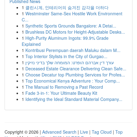
Published News
1
클린시계, 인테리어의 숨겨진 감각을 더하다
1
Westminster Same-Sex Hostile Work Environment
C...
1
Synthetic Sports Grounds Bangalore: A Detai...
1
Brushless DC Motors for Height-Adjustable Desks...
1
High-Purity Aluminum Ingots: 99.9% Grade
Explained
1
Kontribusi Perempuan daerah Maluku dalam M...
1
Top Interior Stylists in the City of Gurgao...
1
עורך דין אברהם הופרט: המומחה שלך בדיני נזיקין
1
Deceased Estate Clearance Delivering Clean Safe...
1
Choose Decatur top Plumbing Services for Profes...
1
Top Economical Kenya Adventure : Your Comp...
1
The Manual to Removing a Past Record
1
Fade 3-in-1: Your Ultimate Beauty Kit
1
Identifying the Ideal Standard Material Company...
Copyright © 2026 |
Advanced Search
|
Live
|
Tag Cloud
|
Top