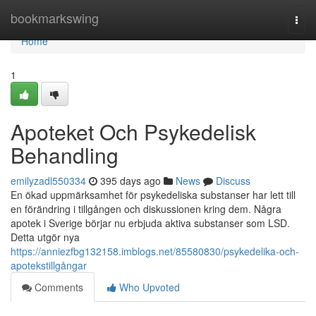
Home
bookmarkswing
Togg
navi
Home
1
Apoteket Och Psykedelisk
Behandling
emilyzadl550334
395 days ago
News
Discuss
En ökad uppmärksamhet för psykedeliska substanser har lett till
en förändring i tillgången och diskussionen kring dem. Några
apotek i Sverige börjar nu erbjuda aktiva substanser som LSD.
Detta utgör nya
https://anniezfbg132158.imblogs.net/85580830/psykedelika-och-
apotekstillgångar
Comments
Who Upvoted