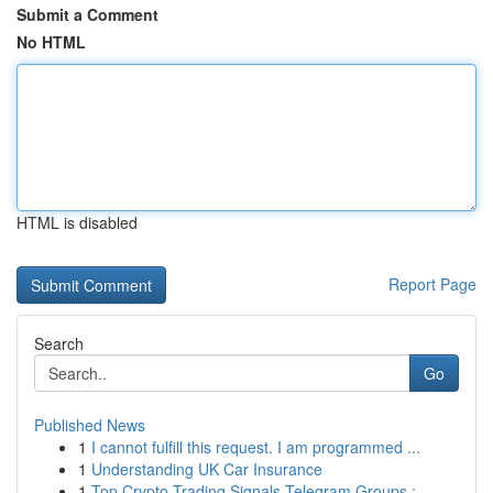
Submit a Comment
No HTML
HTML is disabled
Report Page
Search
Go
Published News
1
I cannot fulfill this request. I am programmed ...
1
Understanding UK Car Insurance
1
Top Crypto Trading Signals Telegram Groups :...