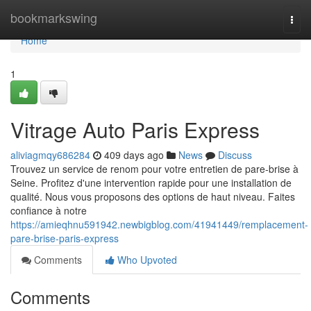
Home
bookmarkswing
Togg
navi
Home
1
Vitrage Auto Paris Express
aliviagmqy686284
409 days ago
News
Discuss
Trouvez un service de renom pour votre entretien de pare-brise à
Seine. Profitez d'une intervention rapide pour une installation de
qualité. Nous vous proposons des options de haut niveau. Faites
confiance à notre
https://amieqhnu591942.newbigblog.com/41941449/remplacement-
pare-brise-paris-express
Comments
Who Upvoted
Comments