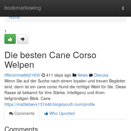
Home
bookmarkswing
Togg
navi
Home
1
Die besten Cane Corso
Welpen
tiffanymowb621600
411 days ago
News
Discuss
Wenn Sie auf der Suche nach einem loyalen und treuen Begleiter
sind, dann ist ein cane corso Hund die richtige Wahl für Sie. Diese
Rasse ist bekannt für ihre Stärke, Intelligenz und ihren
tiefgründigen Blick. Cane
https://mattiebwvx131648.blog4youth.com/profile
Comments
Who Upvoted
Comments