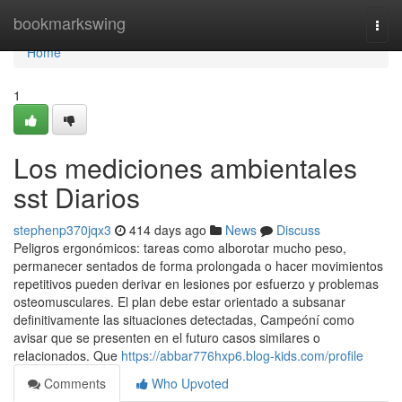
Home
bookmarkswing
Togg
navi
Home
1
Los mediciones ambientales
sst Diarios
stephenp370jqx3
414 days ago
News
Discuss
Peligros ergonómicos: tareas como alborotar mucho peso,
permanecer sentados de forma prolongada o hacer movimientos
repetitivos pueden derivar en lesiones por esfuerzo y problemas
osteomusculares. El plan debe estar orientado a subsanar
definitivamente las situaciones detectadas, Campeóní como
avisar que se presenten en el futuro casos similares o
relacionados. Que
https://abbar776hxp6.blog-kids.com/profile
Comments
Who Upvoted