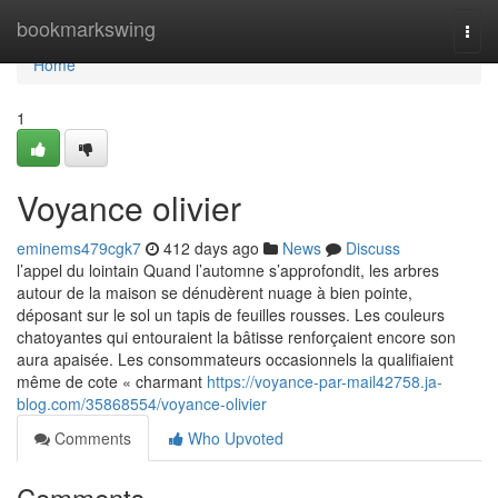
Home
bookmarkswing
Togg
navi
Home
1
Voyance olivier
eminems479cgk7
412 days ago
News
Discuss
l’appel du lointain Quand l’automne s’approfondit, les arbres
autour de la maison se dénudèrent nuage à bien pointe,
déposant sur le sol un tapis de feuilles rousses. Les couleurs
chatoyantes qui entouraient la bâtisse renforçaient encore son
aura apaisée. Les consommateurs occasionnels la qualifiaient
même de cote « charmant
https://voyance-par-mail42758.ja-
blog.com/35868554/voyance-olivier
Comments
Who Upvoted
Comments