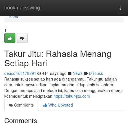
Home
bookmarkswing
Togg
navi
Home
1
Takur Jitu: Rahasia Menang
Setiap Hari
deaconsitl178291
414 days ago
News
Discuss
Rahasia sukses setiap hari ada di tanganmu. Takur jitu adalah
cara untuk mewujudkan impianmu dan hidup lebih sejahtera.
Dengan mempelajari metode ini, kamu bisa menggunakan energi
kosmik untuk menciptakan
https://takur-jitu.com
Comments
Who Upvoted
Comments